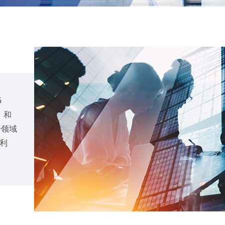
5
）和
分领域
利