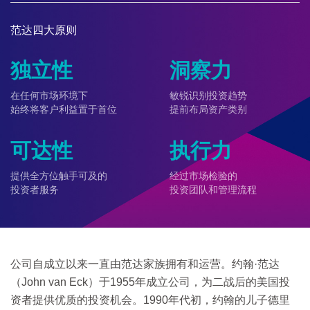
范达四大原则
独立性
洞察力
在任何市场环境下
敏锐识别投资趋势
始终将客户利益置于首位
提前布局资产类别
可达性
执行力
提供全方位触手可及的
经过市场检验的
投资者服务
投资团队和管理流程
公司自成立以来一直由范达家族拥有和运营。约翰·范达
（John van Eck）于1955年成立公司，为二战后的美国投
资者提供优质的投资机会。1990年代初，约翰的儿子德里